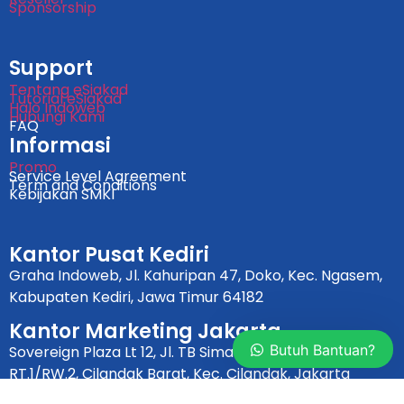
Sponsorship
Support
Tentang eSiakad
Tutorial eSiakad
Halo Indoweb
Hubungi Kami
FAQ
Informasi
Promo
Service Level Agreement
Term and Conditions
Kebijakan SMKI
Kantor Pusat Kediri
Graha Indoweb, Jl. Kahuripan 47, Doko, Kec. Ngasem,
Kabupaten Kediri, Jawa Timur 64182
Kantor Marketing Jakarta
Butuh Bantuan?
Sovereign Plaza Lt 12, Jl. TB Simatupang No.36,
RT.1/RW.2, Cilandak Barat, Kec. Cilandak, Jakarta
Selatan, DKI Jakarta 12430