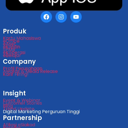
Produk
Kartu Mahasiswa
eOffice
eAset
eKantin
SPMB
eKoperasi
eBelajar
Company
Profil Perusahaan
Awards & Media Release
Karir Hiring!
Insight
Event & Webinar
Customer Stories
Blog
Trend Update
Digital Marketing Perguruan Tinggi
Partnership
Afiliasi eSiakad
Reseller