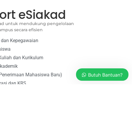
ort eSiakad
kad untuk mendukung pengelolaan
ampus secara efisien
Tim kami siap membantu anda
menjawab pertanyaan tentang aplikasi
 dan Kepegawaian
eSiakad.
siswa
Kuliah dan Kurikulum
Admin
Akademik
esiakad
Butuh Bantuan?
Penerimaan Mahasiswa Baru)
Available
rasi dan KRS
ngan dan Pembayaran