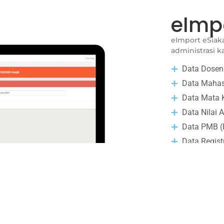
eImp
eImport eSia
administrasi k
Data Dosen
Data Maha
Data Mata 
Data Nilai 
Data PMB (
Data Regist
Data Keua