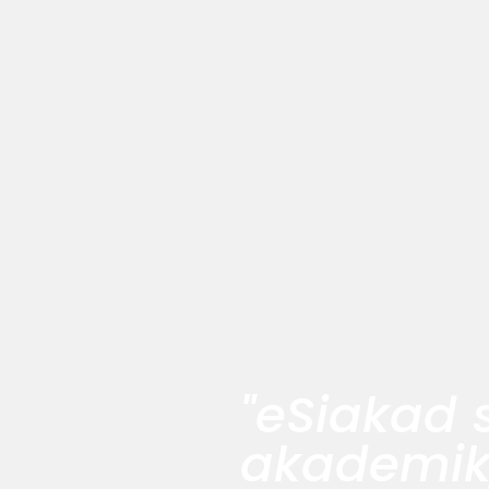
"eSiakad 
akademik,