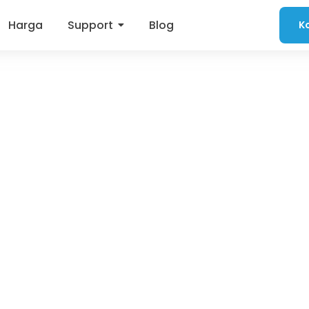
Harga
Support
Blog
K
eImport
cara massal ke dalam sistem, seperti data mahasiswa, dosen, 
g untuk mempercepat proses input dan meminimalkan kesalaha