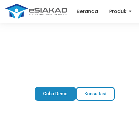
Beranda
Produk
Memudahkan kampus dalam mengimpor data se
dirancan
Coba Demo
Konsultasi