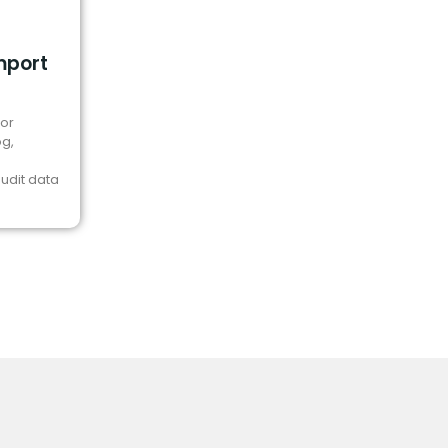
mport
por
og,
dit data