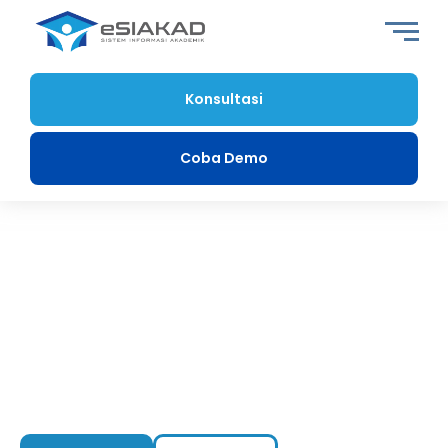
Konsultasi
Coba Demo
eDashboard
Fitur eDashboard memudahkan
rektor, dosen, dan staf
administrasi
untuk memonitor aktivitas kampus, seperti
jumlah mahasiswa aktif, status pembayaran, laporan
nilai, absensi, dan progres akreditasi. Dengan adanya
grafik, tabel, dan indikator kinerja yang interaktif,
pengguna dapat memahami kondisi terkini kampus
dengan lebih cepat dan mengambil tindakan yang tepat.