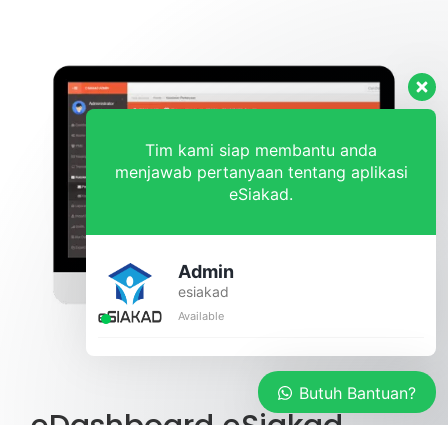
Tim kami siap membantu anda
menjawab pertanyaan tentang aplikasi
eSiakad.
Admin
esiakad
Available
Butuh Bantuan?
eDashboard eSiakad