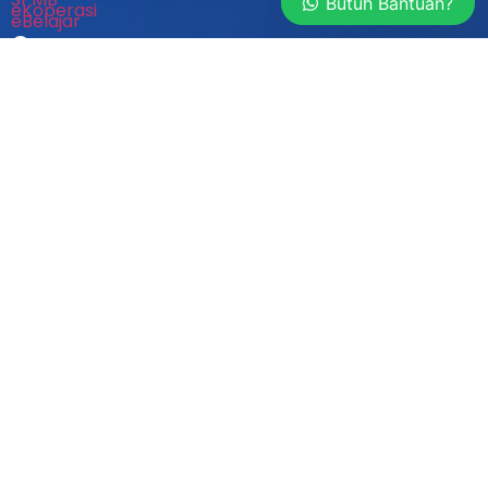
Butuh Bantuan?
eKoperasi
eBelajar
Company
Profil Perusahaan
Awards & Media Release
Karir Hiring!