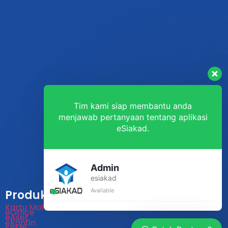
Tim kami siap membantu anda
menjawab pertanyaan tentang aplikasi
eSiakad.
Admin
esiakad
Available
Produk
Kartu Mahasiswa
eOffice
eAset
eKantin
SPMB