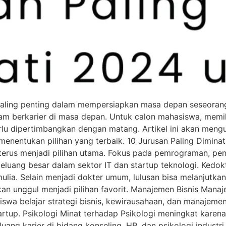
 paling penting dalam mempersiapkan masa depan seseorang.
 berkarier di masa depan. Untuk calon mahasiswa, memili
lu dipertimbangkan dengan matang. Artikel ini akan mengul
entukan pilihan yang terbaik. 10 Jurusan Paling Diminati
 terus menjadi pilihan utama. Fokus pada pemrograman, p
 peluang besar dalam sektor IT dan startup teknologi. Kedokt
lia. Selain menjadi dokter umum, lulusan bisa melanjutkan 
an unggul menjadi pilihan favorit. Manajemen Bisnis Manaj
siswa belajar strategi bisnis, kewirausahaan, dan manajem
tartup. Psikologi Minat terhadap Psikologi meningkat kare
uang karier di bidang konseling, HR, dan psikologi industr