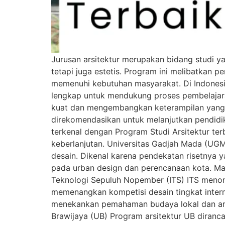
Jurusan arsitektur merupakan bidang studi y
tetapi juga estetis. Program ini melibatkan 
memenuhi kebutuhan masyarakat. Di Indonesia
lengkap untuk mendukung proses pembelajaran
kuat dan mengembangkan keterampilan yang dib
direkomendasikan untuk melanjutkan pendidika
terkenal dengan Program Studi Arsitektur ter
keberlanjutan. Universitas Gadjah Mada (UG
desain. Dikenal karena pendekatan risetnya 
pada urban design dan perencanaan kota. Ma
Teknologi Sepuluh Nopember (ITS) ITS menonj
memenangkan kompetisi desain tingkat intern
menekankan pemahaman budaya lokal dan arsit
Brawijaya (UB) Program arsitektur UB dira