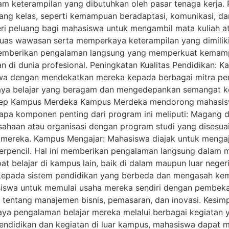
am keterampilan yang dibutuhkan oleh pasar tenaga kerja
ruang kelas, seperti kemampuan beradaptasi, komunikasi, da
peluang bagi mahasiswa untuk mengambil mata kuliah atau
s wawasan serta memperkaya keterampilan yang dimiliki. P
mberikan pengalaman langsung yang memperkuat kemampu
an di dunia profesional. Peningkatan Kualitas Pendidikan:
dengan mendekatkan mereka kepada berbagai mitra pendid
a belajar yang beragam dan mengedepankan semangat komp
nsep Kampus Merdeka Kampus Merdeka mendorong mahasisw
apa komponen penting dari program ini meliputi: Magang da
haan atau organisasi dengan program studi yang disesuai
mereka. Kampus Mengajar: Mahasiswa diajak untuk mengaja
 terpencil. Hal ini memberikan pengalaman langsung dalam
at belajar di kampus lain, baik di dalam maupun luar neg
 kepada sistem pendidikan yang berbeda dan mengasah ke
swa untuk memulai usaha mereka sendiri dengan pembekalan
r tentang manajemen bisnis, pemasaran, dan inovasi. Kes
 pengalaman belajar mereka melalui berbagai kegiatan y
 pendidikan dan kegiatan di luar kampus, mahasiswa dapat