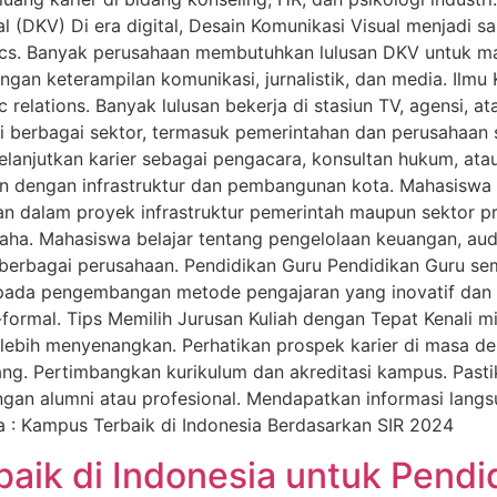
l (DKV) Di era digital, Desain Komunikasi Visual menjadi s
ics. Banyak perusahaan membutuhkan lulusan DKV untuk mark
gan keterampilan komunikasi, jurnalistik, dan media. Ilm
ic relations. Banyak lulusan bekerja di stasiun TV, agensi,
di berbagai sektor, termasuk pemerintahan dan perusahaan
melanjutkan karier sebagai pengacara, konsultan hukum, atau
gan dengan infrastruktur dan pembangunan kota. Mahasiswa
 dalam proyek infrastruktur pemerintah maupun sektor pro
. Mahasiswa belajar tentang pengelolaan keuangan, audit
i berbagai perusahaan. Pendidikan Guru Pendidikan Guru se
 pada pengembangan metode pengajaran yang inovatif dan ef
ormal. Tips Memilih Jurusan Kuliah dengan Tepat Kenali min
ebih menyenangkan. Perhatikan prospek karier di masa dep
ng. Pertimbangkan kurikulum dan akreditasi kampus. Pastik
dengan alumni atau profesional. Mendapatkan informasi lan
: Kampus Terbaik di Indonesia Berdasarkan SIR 2024
baik di Indonesia untuk Pendi