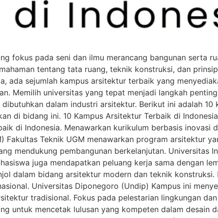
ang fokus pada seni dan ilmu merancang bangunan serta r
pemahaman tentang tata ruang, teknik konstruksi, dan prins
, ada sejumlah kampus arsitektur terbaik yang menyediaka
. Memilih universitas yang tepat menjadi langkah penting
utuhkan dalam industri arsitektur. Berikut ini adalah 10 
n di bidang ini. 10 Kampus Arsitektur Terbaik di Indonesia
baik di Indonesia. Menawarkan kurikulum berbasis inovasi 
M) Fakultas Teknik UGM menawarkan program arsitektur ya
yang mendukung pembangunan berkelanjutan. Universitas Ind
hasiswa juga mendapatkan peluang kerja sama dengan lemba
ol dalam bidang arsitektur modern dan teknik konstruksi. 
asional. Universitas Diponegoro (Undip) Kampus ini menye
ektur tradisional. Fokus pada pelestarian lingkungan dan
ncang untuk mencetak lulusan yang kompeten dalam desain