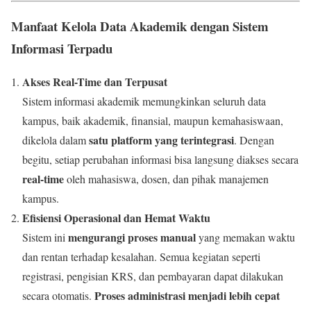
Manfaat Kelola Data Akademik dengan Sistem
Informasi Terpadu
Akses Real-Time dan Terpusat
Sistem informasi akademik memungkinkan seluruh data
kampus, baik akademik, finansial, maupun kemahasiswaan,
satu platform yang terintegrasi
dikelola dalam
. Dengan
begitu, setiap perubahan informasi bisa langsung diakses secara
real-time
oleh mahasiswa, dosen, dan pihak manajemen
kampus.
Efisiensi Operasional dan Hemat Waktu
mengurangi proses manual
Sistem ini
yang memakan waktu
dan rentan terhadap kesalahan. Semua kegiatan seperti
registrasi, pengisian KRS, dan pembayaran dapat dilakukan
Proses administrasi menjadi lebih cepat
secara otomatis.