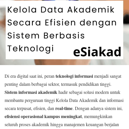
teknologi informasi
Di era digital saat ini, peran
menjadi sangat
penting dalam berbagai sektor, termasuk pendidikan tinggi.
Sistem informasi akademik
hadir sebagai solusi modern untuk
membantu perguruan tinggi Kelola Data Akademik dan informasi
real-time
secara terpusat, efisien, dan
. Dengan adanya sistem ini,
efisiensi operasional kampus meningkat
, memungkinkan
seluruh proses akademik hingga manajemen keuangan berjalan