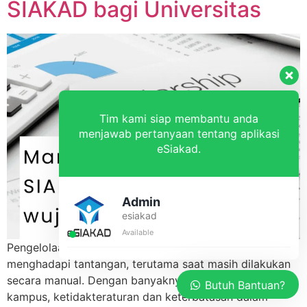
SIAKAD bagi Universitas
Tim kami siap membantu anda
menjawab pertanyaan tentang aplikasi
eSiakad.
Admin
esiakad
Available
Pengelolaan data di lingkungan universitas sering
menghadapi tantangan, terutama saat masih dilakukan
secara manual. Dengan banyaknya data dan aktivitas di
Butuh Bantuan?
kampus, ketidakteraturan dan keterbatasan dalam